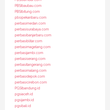
PBSIbaubau.com
PBSIbitung.com
pbsipekanbaru.com
perbasimedan.com
perbasisurabaya.com
perbasibanjarbaru.com
perbasiblitar.com
perbasimagelang.com
perbasijambi.com
perbasiserang.com
perbasitangerang.com
perbasimalang.com
perbasidepok.com
perbasicirebon.com
PGSIbandung.id
pgsiaceh.id
pgsijambi.id
pgsibali.id