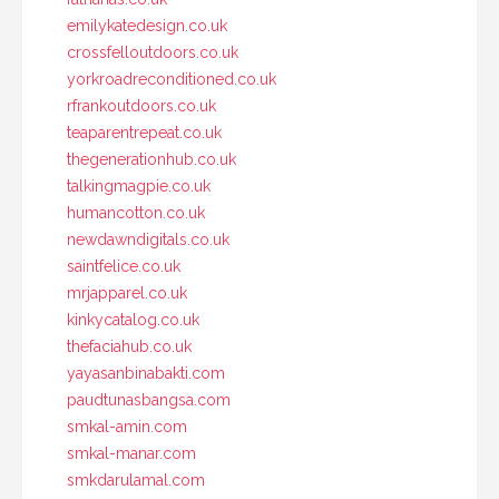
emilykatedesign.co.uk
crossfelloutdoors.co.uk
yorkroadreconditioned.co.uk
rfrankoutdoors.co.uk
teaparentrepeat.co.uk
thegenerationhub.co.uk
talkingmagpie.co.uk
humancotton.co.uk
newdawndigitals.co.uk
saintfelice.co.uk
mrjapparel.co.uk
kinkycatalog.co.uk
thefaciahub.co.uk
yayasanbinabakti.com
paudtunasbangsa.com
smkal-amin.com
smkal-manar.com
smkdarulamal.com