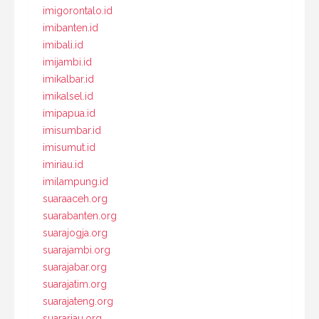
imigorontalo.id
imibanten.id
imibali.id
imijambi.id
imikalbar.id
imikalsel.id
imipapua.id
imisumbar.id
imisumut.id
imiriau.id
imilampung.id
suaraaceh.org
suarabanten.org
suarajogja.org
suarajambi.org
suarajabar.org
suarajatim.org
suarajateng.org
suarariau.org