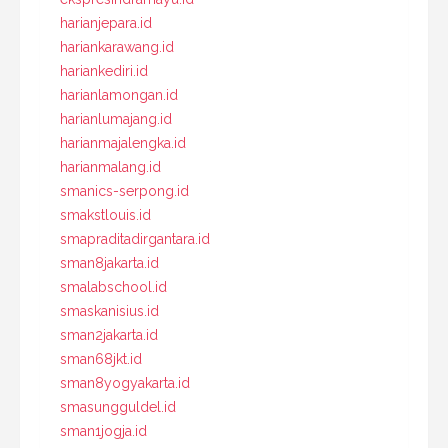
harianjepara.id
hariankarawang.id
hariankediri.id
harianlamongan.id
harianlumajang.id
harianmajalengka.id
harianmalang.id
smanics-serpong.id
smakstlouis.id
smapraditadirgantara.id
sman8jakarta.id
smalabschool.id
smaskanisius.id
sman2jakarta.id
sman68jkt.id
sman8yogyakarta.id
smasungguldel.id
sman1jogja.id