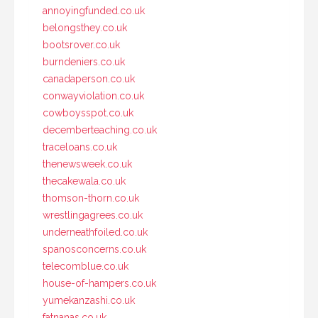
annoyingfunded.co.uk
belongsthey.co.uk
bootsrover.co.uk
burndeniers.co.uk
canadaperson.co.uk
conwayviolation.co.uk
cowboysspot.co.uk
decemberteaching.co.uk
traceloans.co.uk
thenewsweek.co.uk
thecakewala.co.uk
thomson-thorn.co.uk
wrestlingagrees.co.uk
underneathfoiled.co.uk
spanosconcerns.co.uk
telecomblue.co.uk
house-of-hampers.co.uk
yumekanzashi.co.uk
fatnanas.co.uk