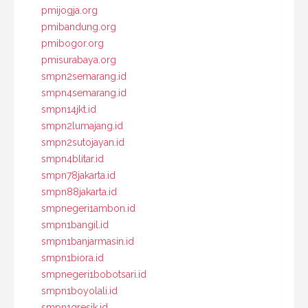
pmijogja.org
pmibandung.org
pmibogor.org
pmisurabaya.org
smpn2semarang.id
smpn4semarang.id
smpn14jkt.id
smpn2lumajang.id
smpn2sutojayan.id
smpn4blitar.id
smpn78jakarta.id
smpn88jakarta.id
smpnegeri1ambon.id
smpn1bangil.id
smpn1banjarmasin.id
smpn1biora.id
smpnegeri1bobotsari.id
smpn1boyolali.id
smpn1gresik.id