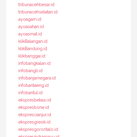
tribunacehbesar.id
tribunacehselatan.id
ayoagam.id
ayoasahan.id
ayoasmat.id
klikBalangan.id
klikBandung.id
klikbanggai.id
infobangkalan.id
infobangli.id
infobanjarnegara.id
infobantaeng.id
infobantul.id
ekspresbekasi.id
ekspresbone.id
eksprescianjur.id
ekspresgresik.id
ekspresgorontalo.id
ekspresindramayu.id