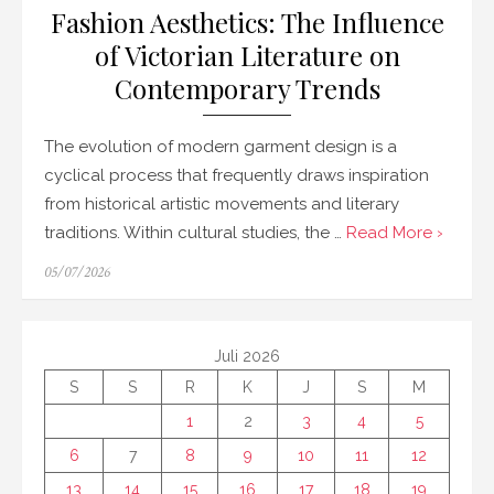
Fashion Aesthetics: The Influence
of Victorian Literature on
Contemporary Trends
The evolution of modern garment design is a
cyclical process that frequently draws inspiration
from historical artistic movements and literary
traditions. Within cultural studies, the …
Read More ›
Posted
05/07/2026
on
Juli 2026
S
S
R
K
J
S
M
1
2
3
4
5
6
7
8
9
10
11
12
13
14
15
16
17
18
19