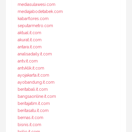
mediasulawesi.com
mediajabodetabek.com
kabarflores.com
seputarmetro.com
aktual.it.com
akurat.it.com
antara.it.com
analisadaily.it.com
antv.it.com
antvklik.it.com
ayojakarta.it.com
ayobandung.it.com
beritabali.it.com
bangsaonline.it.com
beritajatim.it.com
beritasatu.it.com
bernas.it.com
bisnis.it.com
brilio.it.com