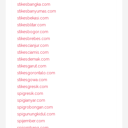
stikesbangka.com
stikesbanyumas.com
stikesbekasi.com
stikesblitar.com
stikesbogor.com
stikesbrebes.com
stikescianjur.com
stikesciamis.com
stikesdemak.com
stikesgarut.com
stikesgorontalo.com
stikesgowa.com
stikesgresik.com
spigresik.com
spigianyar.com
spigrobongan.com
spigunungkidul.com
spijember.com
spijombang.com