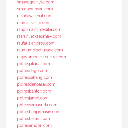
smanegeri47jkt.com
sma1wonosari.com
rscahayasehat.com
rsumalikasim.com
rsuprimaintimedika.com
rsarunlhokseumaw.com
rsufauziahbireu.com
rsumumcitrahusada.com
rsgayomedicalcentre.com
polresjakarta.com
polresdago.com
polressabang.com
polresdenpasar.com
polresbanten.com
polresjambi.com
polressamarinda.com
polresbanjarmasin.com
polresbatam.com
polresambon.com