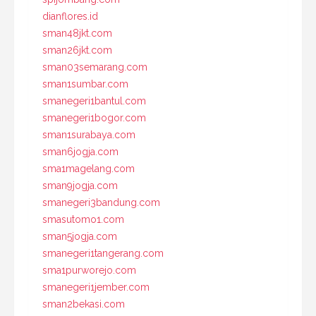
dianflores.id
sman48jkt.com
sman26jkt.com
sman03semarang.com
sman1sumbar.com
smanegeri1bantul.com
smanegeri1bogor.com
sman1surabaya.com
sman6jogja.com
sma1magelang.com
sman9jogja.com
smanegeri3bandung.com
smasutomo1.com
sman5jogja.com
smanegeri1tangerang.com
sma1purworejo.com
smanegeri1jember.com
sman2bekasi.com