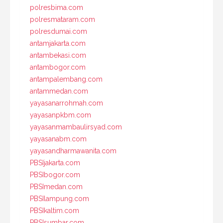
polresbima.com
polresmataram.com
polresdumai.com
antamjakarta.com
antambekasi.com
antambogor.com
antampalembang.com
antammedan.com
yayasanarrohmah.com
yayasanpkbm.com
yayasanmambaulirsyad.com
yayasanabm.com
yayasandharmawanita.com
PBSIjakarta.com
PBSIbogor.com
PBSImedan.com
PBSIlampung.com
PBSIkaltim.com
PBSIsumbar.com