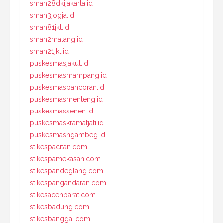
sman28dkijakarta.id
sman3jogja.id
sman81jkt.id
sman2malang.id
sman21jkt.id
puskesmasjakut.id
puskesmasmampang.id
puskesmaspancoran.id
puskesmasmenteng.id
puskesmassenen.id
puskesmaskramatjati.id
puskesmasngambeg.id
stikespacitan.com
stikespamekasan.com
stikespandeglang.com
stikespangandaran.com
stikesacehbarat.com
stikesbadung.com
stikesbanggai.com