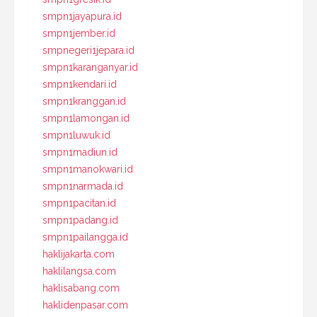
smpn1jayapura.id
smpn1jember.id
smpnegeri1jepara.id
smpn1karanganyar.id
smpn1kendari.id
smpn1kranggan.id
smpn1lamongan.id
smpn1luwuk.id
smpn1madiun.id
smpn1manokwari.id
smpn1narmada.id
smpn1pacitan.id
smpn1padang.id
smpn1pailangga.id
haklijakarta.com
haklilangsa.com
haklisabang.com
haklidenpasar.com