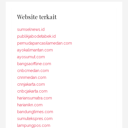
Website terkait
sumselnews.id
publikjabodetabek.id
pemudapancasilamedan.com
ayokalimantan.com
ayosumut.com
bangsaoffline.com
cnbcmedan.com
cnnmedan.com
cnnjakarta.com
cnbcjakarta.com
hariansumatra.com
harianikn.com
bandungtimes.com
sumutekspres.com
lampungpos.com